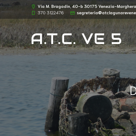
Via M. Bragadin, 40-b 30175 Venezia-Margher
370 3122476
segreteria@atclagunarevenez
A.T.C. VE 5
D