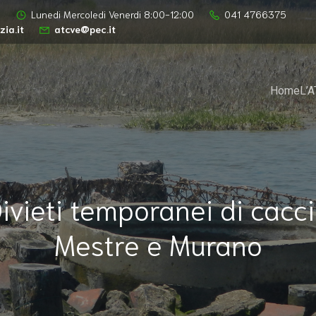
a
Lunedi Mercoledi Venerdi 8:00-12:00
041 4766375
ia.it
atcve@pec.it
Home
L’
ivieti temporanei di cacc
Mestre e Murano